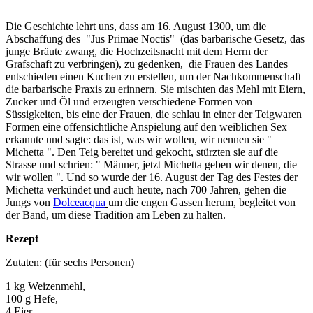
Die Geschichte lehrt uns, dass am 16. August 1300, um die
Abschaffung des "Jus Primae Noctis" (das barbarische Gesetz, das
junge Bräute zwang, die Hochzeitsnacht mit dem Herrn der
Grafschaft zu verbringen), zu gedenken, die Frauen des Landes
entschieden einen Kuchen zu erstellen, um der Nachkommenschaft
die barbarische Praxis zu erinnern. Sie mischten das Mehl mit Eiern,
Zucker und Öl und erzeugten verschiedene Formen von
Süssigkeiten, bis eine der Frauen, die schlau in einer der Teigwaren
Formen eine offensichtliche Anspielung auf den weiblichen Sex
erkannte und sagte: das ist, was wir wollen, wir nennen sie "
Michetta ". Den Teig bereitet und gekocht, stürzten sie auf die
Strasse und schrien: " Männer, jetzt Michetta geben wir denen, die
wir wollen ". Und so wurde der 16. August der Tag des Festes der
Michetta verkündet und auch heute, nach 700 Jahren, gehen die
Jungs von
Dolceacqua
um die engen Gassen herum, begleitet von
der Band, um diese Tradition am Leben zu halten.
Rezept
Zutaten: (für sechs Personen)
1 kg Weizenmehl,
100 g Hefe,
4 Eier,