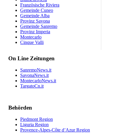
Französische Riviera
Gemeinde Cuneo
Gemeinde Alba
Provinz Savona
Gemeinde Sanremo
Provinz Imperia
Montecarlo
Cinque Valli
On Line Zeitungen
SanremoNews.it
SavonaNews.it
MontecarloNews.it
TargatoCn.it
Behörden
Piedmont Region
Liguria Region
Provence-Alpes-Côte d’Azur Region