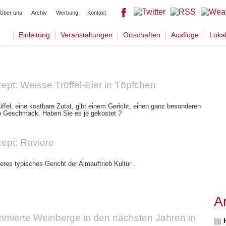
Über uns
Archiv
Werbung
Kontakt
Einleitung
Veranstaltungen
Ortschaften
Ausflüge
Loka
pt: Weisse Trüffel-Eier in Töpfchen
ffel, eine kostbare Zutat, gibt einem Gericht, einen ganz besonderen
en Geschmack. Haben Sie es je gekostet ?
ept: Raviore
teres typisches Gericht der Almauftrieb Kultur .
A
mierte Weinberge in den nächsten Jahren in