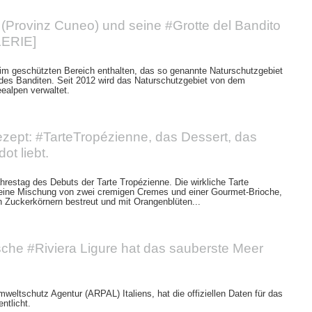
(Provinz Cuneo) und seine #Grotte del Bandito
ERIE]
 im geschützten Bereich enthalten, das so genannte Naturschutzgebiet
des Banditen. Seit 2012 wird das Naturschutzgebiet von dem
ealpen verwaltet.
ept: #TarteTropézienne, das Dessert, das
dot liebt.
ahrestag des Debuts der Tarte Tropézienne. Die wirkliche Tarte
 eine Mischung von zwei cremigen Cremes und einer Gourmet-Brioche,
 Zuckerkörnern bestreut und mit Orangenblüten...
ische #Riviera Ligure hat das sauberste Meer
weltschutz Agentur (ARPAL) Italiens, hat die offiziellen Daten für das
ntlicht.