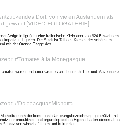
 entzückendes Dorf, von vielen Ausländern als
at gewählt [VIDEO-FOTOGALERIE]
oder Avrigà in ligur) ist eine italienische Kleinstadt von 624 Einwohnern
on Imperia in Ligurien. Die Stadt ist Teil des Kreises der schönsten
n und mit der Orange Flagge des...
zept: #Tomates à la Monegasque.
omaten werden mit einer Creme von Thunfisch, Eier und Mayonnaise
zept: #DolceacquasMichetta.
ie Michetta durch die kommunale Ursprungsbezeichnung geschützt, mit
chutz der produktiven und organoleptischen Eigenschaften dieses alten
n Schatz von wirtschaftlichen und kulturellen...