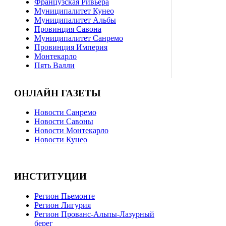
Французская Ривьера
Муниципалитет Кунео
Муниципалитет Альбы
Провинция Савона
Муниципалитет Санремо
Провинция Империя
Монтекарло
Пять Валли
ОНЛАЙН ГАЗЕТЫ
Новости Санремо
Новости Савоны
Новости Монтекарло
Новости Кунео
ИНСТИТУЦИИ
Регион Пьемонте
Регион Лигурия
Регион Прованс-Альпы-Лазурный
берег