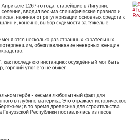
Априкале 1267-го года, старейшие в Лигурии,
#To
 селения, вводил весьма специфические правила и
Rea
писан, начиная от регуляризации основных средств к
шлин и, конечно, выбор судимости за тяжёлые
именяются несколько раз страшных карательных
с потерпевшим, обезглавливание неверных женщин
окрадство.
", как последнюю инстанцию: осуждённый мог быть
, горячий утюг его не обжёг.
альном гербе - весьма любопытный факт для
ного в глубине материка. Это отражает историческое
бережьем; в то время древесина для строительства
 Генуэзской Республики поставлялась из лесов