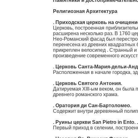
Памятники и достопримечательн
Религиозная Архитектура
. Приходская церковь на очищени
Церковь, построенная приблизитель
расширена несколько раз. В 1760 це
Нео-Романский фасад был перестрое
перенесена из древних квадратных б
прикреплен велосипед . Странный и
произведение современного искусства
.
Церковь Санта-Мария-дельи-Анд
Расположенная в начале городка, зд
. Церковь Святого Антония.
Датируемая XIII-ым веком, он была 
древнего романского храма.
. Оратория ди Сан-Бартоломео.
Содержит внутри деревянный полипт
. Руины церкви San Pietro in Ento. .
Первый приход в селении, построен