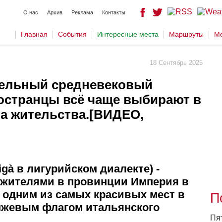
О нас
Архив
Реклама
Контакты
Главная
События
Интересные места
Маршруты
Ме
18 Сентябрь 2025
тельный средневековый
остранцы всё чаще выбирают в
та жительства.[ВИДЕО,
igà в лигурийском диалекте) -
4 жителями в провинции Империя в
я одним из самых красивых мест в
П
нжевым флагом итальянского
Пя