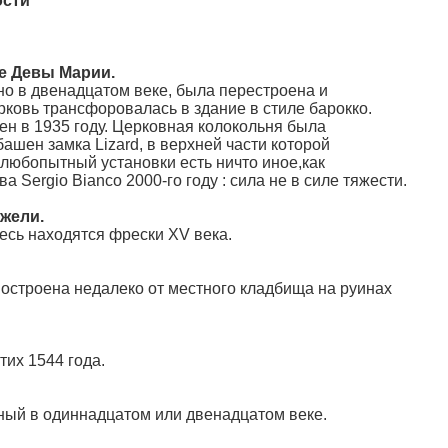
ости
е Девы Марии.
но в двенадцатом веке, была перестроена и
рковь трансфоровалась в здание в стиле барокко.
н в 1935 году. Церковная колокольня была
ашен замка Lizard, в верхней части которой
 любопытный установки есть ничто иное,как
 Sergio Bianco 2000-го году : сила не в силе тяжести.
жели.
есь находятся фрески XV века.
построена недалеко от местного кладбища на руинах
их 1544 года.
ный в одиннадцатом или двенадцатом веке.