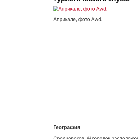
Априкале, фото Awd.
География
Средневековый городок расположен 