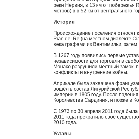
реки Нервия, в 13 км от побережья R
метров) в в 52 км от центрального г
История
Происхождение поселения относят к
Pian del Re (на местном диалекте C
века графами из Вентимильи, затем 
В 1267 году появились первые устав
независимости для торговли в своб
Монако разрушили местный замок, 
конфликты и внутренние войны.
Априкале была захвачена французам
вошёл в состав Лигурийской Республ
империи в 1805 году. После падения 
Королевства Сардиния, и позже в Ко
С 1973 по 30 апреля 2011 года была 
2011 года прекратило своё существо
2010 года.
Уставы