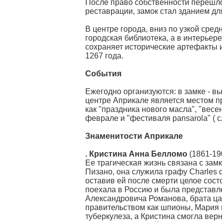
После право собственности перешло 
реставрации, замок стал зданием дл
В центре города, вниз по узкой сре
городская библиотека, а в интерьер
сохраняет исторические артефакты и 
1267 года.
События
Ежегодно организуются: в замке - в
центре Априкале является местом п
как "праздника нового масла", "вес
феврале и "фестиваля pansarola" ( 
Знаменитости Априкале
. Кристина Анна Белломо
(1861-19
Ее трагическая жизнь связана с за
Пизано, она служила графу Charles d
оставив ей после смерти целое сост
поехала в Россию и была представле
Александровича Романова, брата ца
правительством как шпионы, Мария 
туберкулеза, а Кристина смогла вер