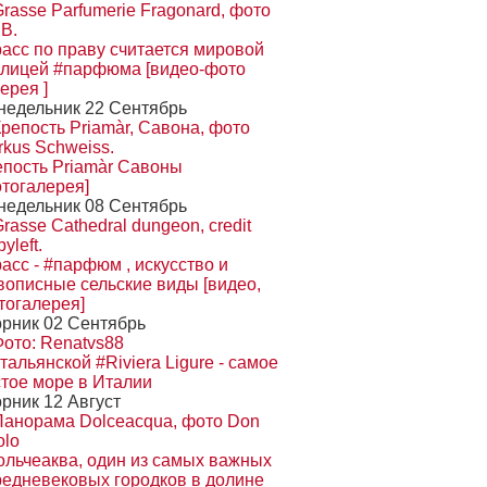
расс по праву считается мировой
олицей #парфюма [видео-фото
ерея ]
недельник 22 Сентябрь
епость Priamàr Савоны
отогалерея]
недельник 08 Сентябрь
асс - #парфюм , искусство и
вописные сельские виды [видео,
тогалерея]
орник 02 Сентябрь
тальянской #Riviera Ligure - самое
стое море в Италии
рник 12 Август
ольчеаква, один из самых важных
редневековых городков в долине