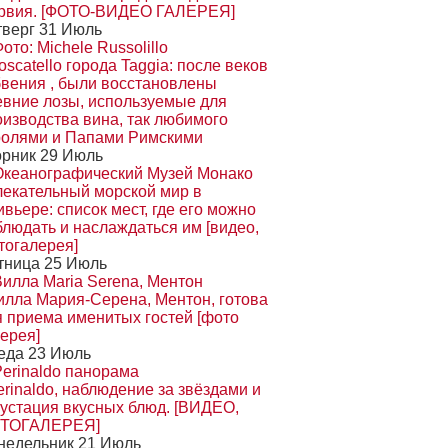
рвия. [ФОТО-ВИДЕО ГАЛЕРЕЯ]
тверг 31 Июль
scatello города Taggia: после веков
бвения , были восстановлены
евние лозы, используемые для
оизводства вина, так любимого
ролями и Папами Римскими
орник 29 Июль
лекательный морской мир в
вьере: список мест, где его можно
блюдать и наслаждаться им [видео,
тогалерея]
тница 25 Июль
илла Мария-Серена, Ментон, готова
я приема именитых гостей [фото
ерея]
еда 23 Июль
rinaldo, наблюдение за звёздами и
густация вкусных блюд. [ВИДЕО,
ТОГАЛЕРЕЯ]
недельник 21 Июль