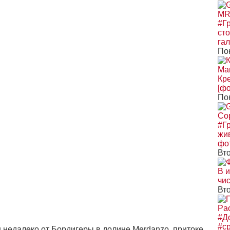
#Г
ст
гал
По
Кр
[ф
По
#Гр
жи
фо
Вт
В и
чи
Вто
#Д
#с
недалеко от Бордигеры в долине Merdanzo, притоке