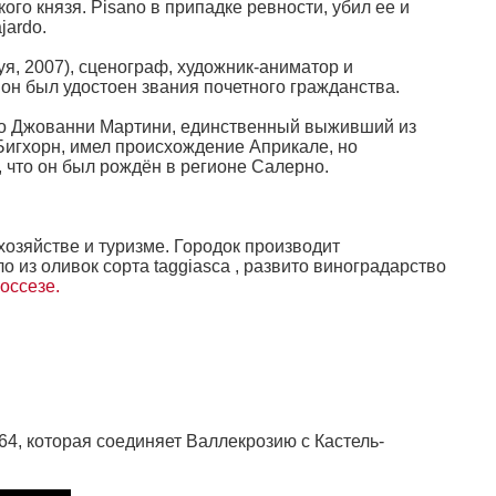
кого князя. Pisano в припадке ревности, убил ее и
jardo.
нуя, 2007), сценограф, художник-аниматор и
 он был удостоен звания почетного гражданства.
то Джованни Мартини, единственный выживший из
Бигхорн, имел происхождение Априкале, но
 что он был рождён в регионе Салерно.
хозяйстве и туризме. Городок производит
 из оливок сорта taggiasca , развито виноградарство
оссезе.
4, которая соединяет Валлекрозию с Кастель-