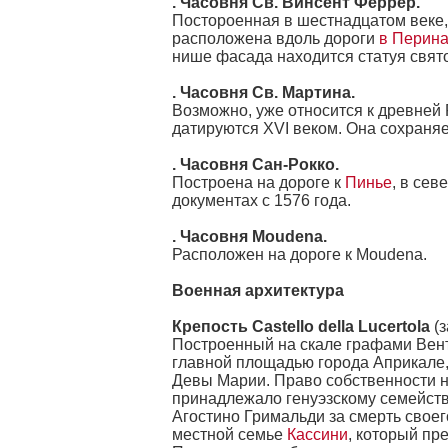
. Часовня Св. Винсент Феррер.
Постороенная в шестнадцатом веке, 
расположена вдоль дороги
в Перин
нише фасада находится статуя свято
. Часовня Св. Мартина.
Возможно, уже относится к древней
датируются XVI веком. Она сохраняе
. Часовня Сан-Рокко.
Построена на дороге к
Пинье
, в сев
документах с 1576 года.
. Часовня Moudena.
Расположен на дороге к Moudena.
Военная архитектура
Крепость Castello della Lucertola
(з
Построенный на скале графами Вент
главной площадью города Априкале,
Девы Марии. Право собственности на
принадлежало генуэзскому семейств
Агостино Гримальди за смерть своего
местной семье
Кассини
, который пр