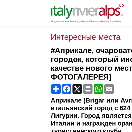
Интересные места
#Априкале, очарова
городок, который ин
качестве нового мес
ФОТОГАЛЕРЕЯ]
Share
Facebook
X
Print
WhatsApp
Email
Априкале (Brigar или Avr
итальянский город с 62
Лигурии. Город являетс
Италии и награжден ора
туристического клуба.