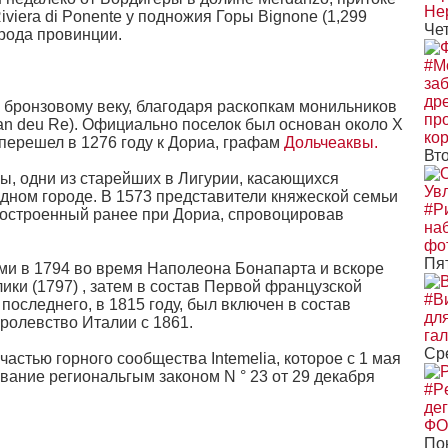
Не
iviera di Ponente у подножия Горы Bignone (1,299
Че
орода провинции.
#Mo
за
др
 бронзовому веку, благодаря раскопкам монильников
пр
ian deu Re). Официально поселок был основан около Х
ко
перешел в 1276 году к Дориа, графам
Дольчеаквы.
Вт
ы, одни из старейших в Лигурии, касающихся
Ув
одном городе. В 1573 представители княжеской семьи
#Ри
построенный ранее при Дориа, спровоцировав
на
фо
Пя
и в 1794 во время Наполеона Бонапарта и вскоре
ики (1797) , затем в состав Первой французской
#В
последнего, в 1815 году, был включен в состав
дл
ролевство Италии с 1861.
гал
Ср
частью горного сообщества Intemelia, которое с 1 мая
вание региональгым законом N ° 23 от 29 декабря
#Pe
де
ФО
По