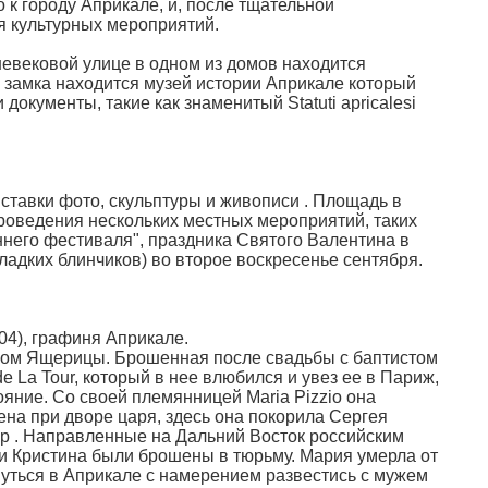
к городу Априкале, и, после тщательной
я культурных мероприятий.
дневековой улице в одном из домов находится
е замка находится музей истории Априкале который
документы, такие как знаменитый Statuti apricalesi
ыставки фото, скульптуры и живописи . Площадь в
роведения нескольких местных мероприятий, таких
еннего фестиваля", праздника Святого Валентина в
сладких блинчиков) во второе воскресенье сентября.
04), графиня Априкале.
мком Ящерицы. Брошенная после свадьбы с баптистом
e La Tour, который в нее влюбился и увез ее в Париж,
ояние. Со своей племянницей Maria Pizzio она
на при дворе царя, здесь она покорила Сергея
р . Направленные на Дальний Восток российским
и Кристина были брошены в тюрьму. Мария умерла от
нуться в Априкале с намерением развестись с мужем