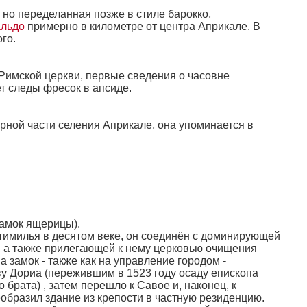
но переделанная позже в стиле барокко,
альдо
примерно в километре от центра Априкале. В
го.
 Римской церкви, первые сведения о часовне
т следы фресок в апсиде.
ерной части селения Априкале, она упоминается в
амок ящерицы).
имилья в десятом веке, он соединён с доминирующей
 а также прилегающей к нему церковью очищения
 замок - также как на управление городом -
у Дориа (пережившим в 1523 году осаду епископа
 брата) , затем перешло к Савое и, наконец, к
еобразил здание из крепости в частную резиденцию.