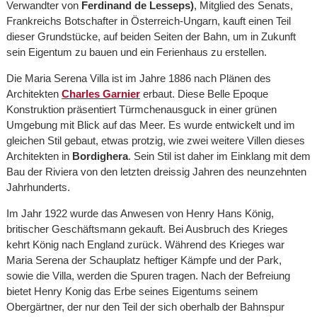
Verwandter von
Ferdinand de Lesseps)
, Mitglied des Senats,
Frankreichs Botschafter in Österreich-Ungarn, kauft einen Teil
dieser Grundstücke, auf beiden Seiten der Bahn, um in Zukunft
sein Eigentum zu bauen und ein Ferienhaus zu erstellen.
Die Maria Serena Villa ist im Jahre 1886 nach Plänen des
Architekten
Charles Garnier
erbaut. Diese Belle Epoque
Konstruktion präsentiert Türmchenausguck in einer grünen
Umgebung mit Blick auf das Meer. Es wurde entwickelt und im
gleichen Stil gebaut, etwas protzig, wie zwei weitere Villen dieses
Architekten in
Bordighera
. Sein Stil ist daher im Einklang mit dem
Bau der Riviera von den letzten dreissig Jahren des neunzehnten
Jahrhunderts.
Im Jahr 1922 wurde das Anwesen von Henry Hans König,
britischer Geschäftsmann gekauft. Bei Ausbruch des Krieges
kehrt König nach England zurück. Während des Krieges war
Maria Serena der Schauplatz heftiger Kämpfe und der Park,
sowie die Villa, werden die Spuren tragen. Nach der Befreiung
bietet Henry Konig das Erbe seines Eigentums seinem
Obergärtner, der nur den Teil der sich oberhalb der Bahnspur