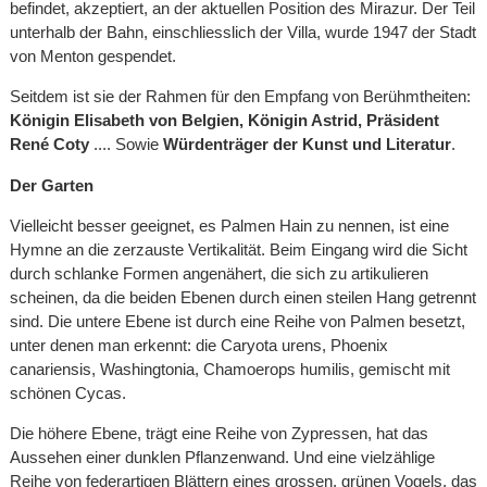
befindet, akzeptiert, an der aktuellen Position des Mirazur. Der Teil
unterhalb der Bahn, einschliesslich der Villa, wurde 1947 der Stadt
von Menton gespendet.
Seitdem ist sie der Rahmen für den Empfang von Berühmtheiten:
Königin Elisabeth von Belgien, Königin Astrid, Präsident
René Coty
.... Sowie
Würdenträger der Kunst und Literatur
.
Der Garten
Vielleicht besser geeignet, es Palmen Hain zu nennen, ist eine
Hymne an die zerzauste Vertikalität. Beim Eingang wird die Sicht
durch schlanke Formen angenähert, die sich zu artikulieren
scheinen, da die beiden Ebenen durch einen steilen Hang getrennt
sind. Die untere Ebene ist durch eine Reihe von Palmen besetzt,
unter denen man erkennt: die Caryota urens, Phoenix
canariensis, Washingtonia, Chamoerops humilis, gemischt mit
schönen Cycas.
Die höhere Ebene, trägt eine Reihe von Zypressen, hat das
Aussehen einer dunklen Pflanzenwand. Und eine vielzählige
Reihe von federartigen Blättern eines grossen, grünen Vogels, das