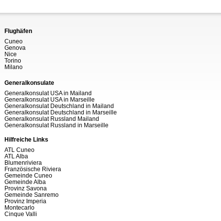
Flughäfen
Cuneo
Genova
Nice
Torino
Milano
Generalkonsulate
Generalkonsulat USA in Mailand
Generalkonsulat USA in Marseille
Generalkonsulat Deutschland in Mailand
Generalkonsulat Deutschland in Marseille
Generalkonsulat Russland Mailand
Generalkonsulat Russland in Marseille
Hilfreiche Links
ATL Cuneo
ATL Alba
Blumenriviera
Französische Riviera
Gemeinde Cuneo
Gemeinde Alba
Provinz Savona
Gemeinde Sanremo
Provinz Imperia
Montecarlo
Cinque Valli