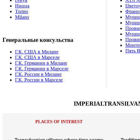
Генуя
АТЛ А
Ницца
Цветоч
Torino
Францу
Milano
Муниц
Муниц
Прови
Муниц
Генеральные консульства
Прови
Монте
Пять 
Г.К. США в Милане
Г.К. США в Марселе
Г.К. Германии в Милане
Г.К. Германии в Марселе
Г.К. России в Милане
Г.К. России в Марселе
IMPERIALTRANSILVAN
PLACES OF INTEREST
Transylvanian villages where time seems
Tradition