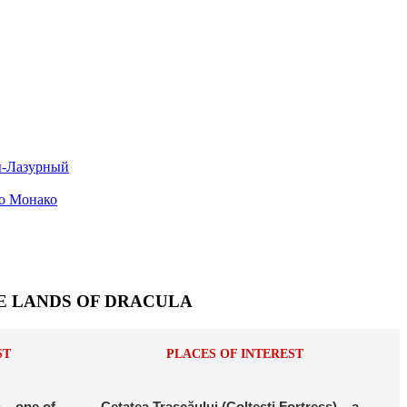
ы-Лазурный
о Монако
HE LANDS OF DRACULA
ST
PLACES OF INTEREST
 – one of
Cetatea Trascăului (Colțești Fortress) – a...