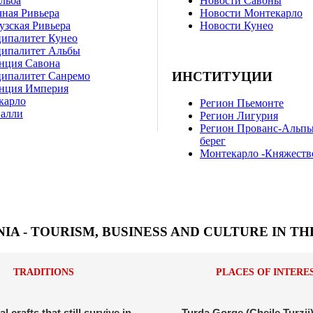
льба
Новости Савоны
ная Ривьера
Новости Монтекарло
зская Ривьера
Новости Кунео
ипалитет Кунео
ипалитет Альбы
нция Савона
ИНСТИТУЦИИ
ипалитет Санремо
нция Империя
карло
Регион Пьемонте
Валли
Регион Лигурия
Регион Прованс-Альп
берег
Монтекарло -Княжеств
IA - TOURISM, BUSINESS AND CULTURE IN T
TRADITIONS
PLACES OF INTERE
al crafts that still survive in
Turda Gorge (Cheile Turzii)